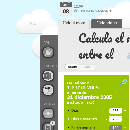
ago
12:06
08
☕
Café de la mañana ▼
Calculadora
Calendario
Haz
Calcula el 
que
API
entre el
EXPORT
Analizar
Añadir
Del
sábado,
1 enero 2005
al
sábado,
31 diciembre 2005
incluido, hay:
ÚTILES
-
+
Días
▼
-
+
Días laborables
▼
0
-
+
Fin de semana
▼