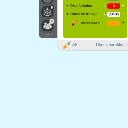
-
+
Días feriados
▼
-
+
Horas de trabajo
▼
0
Vacaciones
▼
...
API
Días laborables e