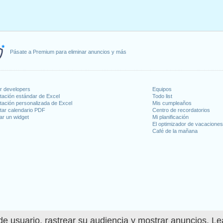
Pásate a Premium para eliminar anuncios y más
or developers
Equipos
tación estándar de Excel
Todo list
tación personalizada de Excel
Mis cumpleaños
tar calendario PDF
Centro de recordatorios
ar un widget
Mi planificación
El optimizador de vacacione
Café de la mañana
e usuario, rastrear su audiencia y mostrar anuncios. L