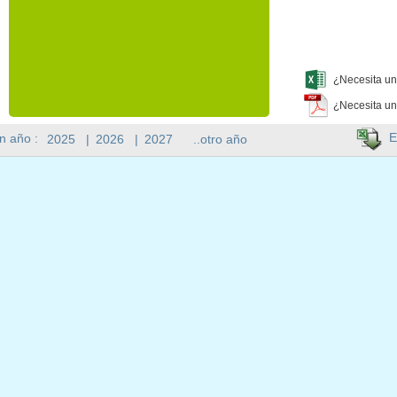
¿Necesita un
¿Necesita un
E
n año :
2025
|
2026
|
2027
..otro año