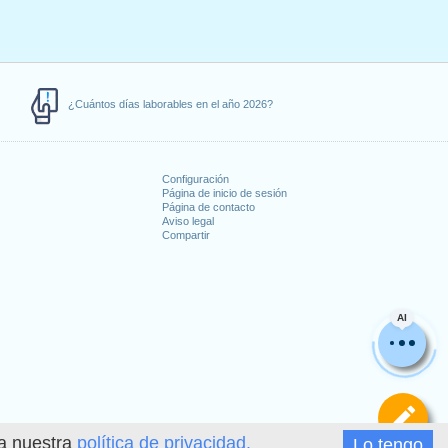
¿Cuántos días laborables en el año 2026?
Configuración
Página de inicio de sesión
Página de contacto
Aviso legal
Compartir
s
AI
De
ea nuestra
política de privacidad.
Lo tengo