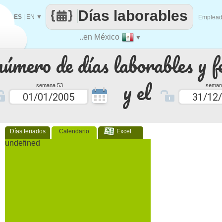
Días laborables
ES
|
EN
▼
Emplea
..en México
▼
número de días laborables y f
y el
semana 53
seman
Días feriados
Calendario
Excel
undefined