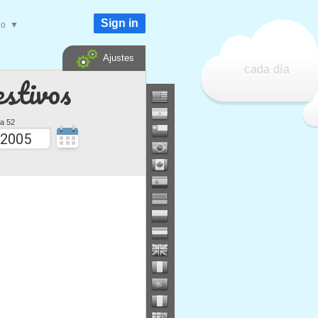
Sign in
do
▼
Ajustes
cada día
estivos
a 52