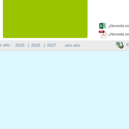
¿Necesita un
¿Necesita un
E
n año :
2025
|
2026
|
2027
..otro año