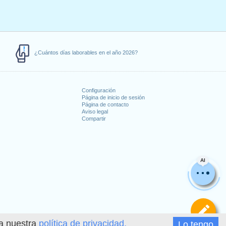
¿Cuántos días laborables en el año 2026?
Configuración
Página de inicio de sesión
Página de contacto
Aviso legal
Compartir
s
AI
De
ea nuestra
política de privacidad.
Lo tengo