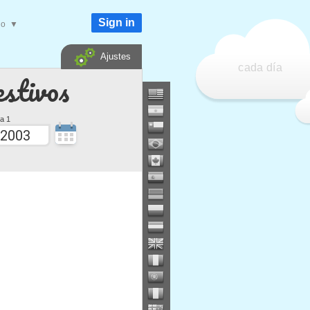
Sign in
do
▼
Ajustes
cada día
estivos
a 1