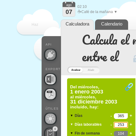
ago
02:10
07
☕
Café de la mañana ▼
Calculadora
Calendario
Haz
Calcula el 
que
API
entre el
EXPORT
Analizar
Añadir
Del
miércoles,
1 enero 2003
al
miércoles,
31 diciembre 2003
incluido, hay:
ÚTILES
-
+
Días
▼
-
+
Días laborables
▼
0
-
+
Fin de semana
▼