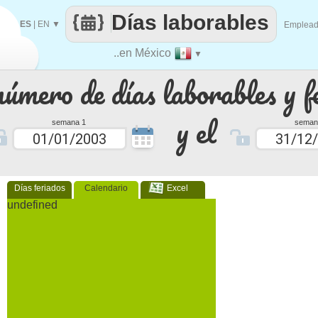
Días laborables
ES
|
EN
▼
Emplea
..en México
▼
número de días laborables y f
y el
semana 1
seman
Días feriados
Calendario
Excel
undefined