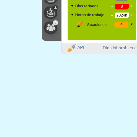
-
+
Días feriados
▼
-
+
Horas de trabajo
▼
0
Vacaciones
▼
...
API
Días laborables e