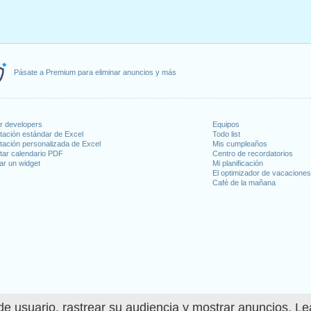
Pásate a Premium para eliminar anuncios y más
or developers
Equipos
tación estándar de Excel
Todo list
tación personalizada de Excel
Mis cumpleaños
tar calendario PDF
Centro de recordatorios
ar un widget
Mi planificación
El optimizador de vacacione
Café de la mañana
e usuario, rastrear su audiencia y mostrar anuncios. L