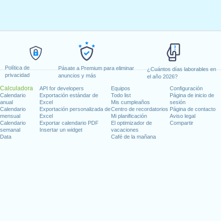
Política de
Pásate a Premium para eliminar
¿Cuántos días laborables en
privacidad
anuncios y más
el año 2026?
Calculadora
API for developers
Equipos
Configuración
Calendario
Exportación estándar de
Todo list
Página de inicio de
anual
Excel
Mis cumpleaños
sesión
Calendario
Exportación personalizada de
Centro de recordatorios
Página de contacto
mensual
Excel
Mi planificación
Aviso legal
Calendario
Exportar calendario PDF
El optimizador de
Compartir
semanal
Insertar un widget
vacaciones
Data
Café de la mañana