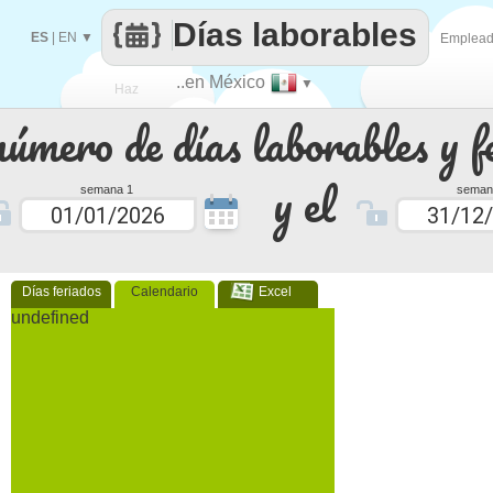
Días laborables
ES
|
EN
▼
Emplea
..en México
▼
Haz
número de días laborables y f
que
y el
semana 1
seman
Días feriados
Calendario
Excel
undefined