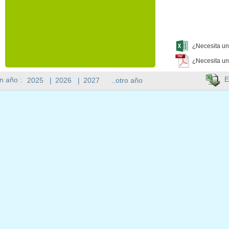
¿Necesita un
¿Necesita un
E
n año :
2025
|
2026
|
2027
..otro año