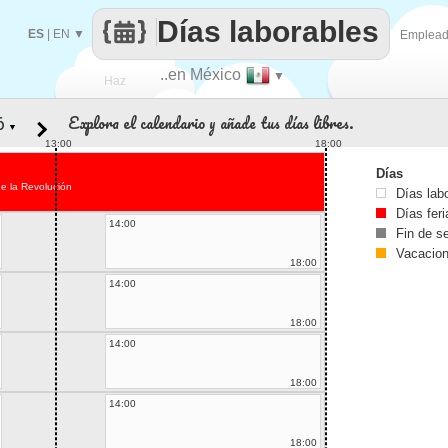
Días laborables
ES
|
EN
▼
Emplea
..en México
▼
Haz
Explora el calendario y añade tus días libres.
▼
que
13:00
18:00
Días
e la Revolución
Días lab
Días fer
14:00
Fin de 
Vacacio
18:00
14:00
18:00
14:00
18:00
14:00
18:00