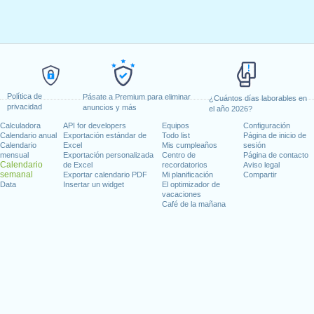
Política de
Pásate a Premium para eliminar
¿Cuántos días laborables en
privacidad
anuncios y más
el año 2026?
Calculadora
API for developers
Equipos
Configuración
Calendario anual
Exportación estándar de
Todo list
Página de inicio de
Calendario
Excel
Mis cumpleaños
sesión
mensual
Exportación personalizada
Centro de
Página de contacto
Calendario
de Excel
recordatorios
Aviso legal
semanal
Exportar calendario PDF
Mi planificación
Compartir
Data
Insertar un widget
El optimizador de
vacaciones
Café de la mañana