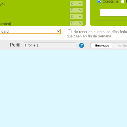
Constante
yo)
iembre)
No tener en cuenta los días feri
que caen en fin de semana.
iembre)
7 de septiembre)
Perfil
?
Empleado
Autón
ón (30 de septiembre)
e noviembre)
tubre)
eral (1 de diciembre cada seis años)
)