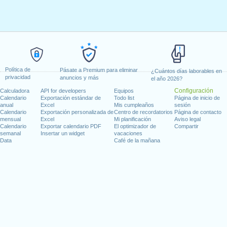
Política de
Pásate a Premium para eliminar
¿Cuántos días laborables en
privacidad
anuncios y más
el año 2026?
Configuración
Calculadora
API for developers
Equipos
Calendario
Exportación estándar de
Todo list
Página de inicio de
anual
Excel
Mis cumpleaños
sesión
Calendario
Exportación personalizada de
Centro de recordatorios
Página de contacto
mensual
Excel
Mi planificación
Aviso legal
Calendario
Exportar calendario PDF
El optimizador de
Compartir
semanal
Insertar un widget
vacaciones
Data
Café de la mañana