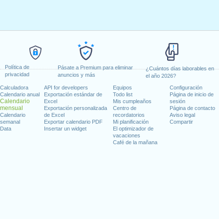
Política de
Pásate a Premium para eliminar
¿Cuántos días laborables en
privacidad
anuncios y más
el año 2026?
Calculadora
API for developers
Equipos
Configuración
Calendario anual
Exportación estándar de
Todo list
Página de inicio de
Calendario
Excel
Mis cumpleaños
sesión
mensual
Exportación personalizada
Centro de
Página de contacto
Calendario
de Excel
recordatorios
Aviso legal
semanal
Exportar calendario PDF
Mi planificación
Compartir
Data
Insertar un widget
El optimizador de
vacaciones
Café de la mañana