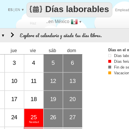
Días laborables
ES
|
EN
▼
Emplea
..en México
▼
Haz
Explora el calendario y añade tus días libres.
▼
que
Días en el 
jue
vie
sáb
dom
Días lab
Días fer
3
4
5
6
Fin de 
Vacacio
10
11
12
13
17
18
19
20
24
25
26
27
Navidad