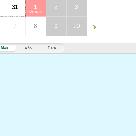
31
1
2
3
Año Nuevo
7
8
9
10
Mes
Año
Data