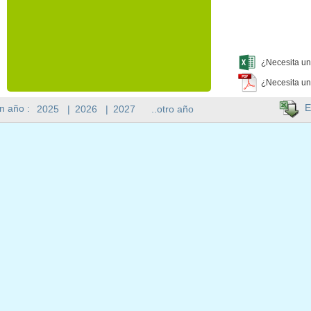
¿Necesita un
¿Necesita un
E
n año :
2025
|
2026
|
2027
..otro año