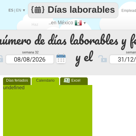
Días laborables
ES
|
EN
▼
Emplea
..en México
▼
Haz
número de días laborables y f
que
y el
semana 32
seman
Días feriados
Calendario
Excel
undefined