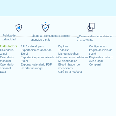
Política de
Pásate a Premium para eliminar
¿Cuántos días laborables en
privacidad
anuncios y más
el año 2026?
Calculadora
API for developers
Equipos
Configuración
Calendario
Exportación estándar de
Todo list
Página de inicio de
anual
Excel
Mis cumpleaños
sesión
Calendario
Exportación personalizada de
Centro de recordatorios
Página de contacto
mensual
Excel
Mi planificación
Aviso legal
Calendario
Exportar calendario PDF
El optimizador de
Compartir
semanal
Insertar un widget
vacaciones
Data
Café de la mañana