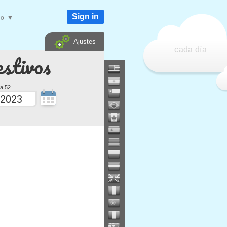
Sign in
do
▼
Ajustes
cada día
estivos
a 52