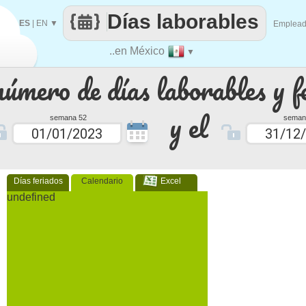
Días laborables
ES
|
EN
▼
Emplea
..en México
▼
número de días laborables y f
y el
semana 52
seman
Días feriados
Calendario
Excel
undefined