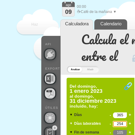
ago
00:00
09
☕
Café de la mañana ▼
Calculadora
Calendario
Haz
Calcula el 
que
API
entre el
EXPORT
Analizar
Añadir
Del
domingo,
1 enero 2023
al
domingo,
31 diciembre 2023
incluido, hay:
ÚTILES
-
+
Días
▼
-
+
Días laborables
▼
0
-
+
Fin de semana
▼