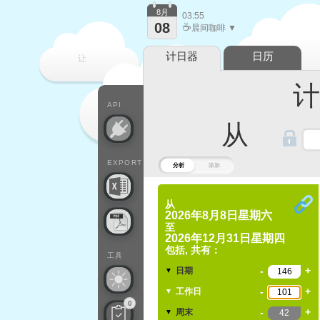
8月
03:55
08
☕
晨间咖啡 ▼
计日器
日历
让
计算
每一天
API
从
EXPORT
分析
添加
从
2026年8月8日星期六
至
2026年12月31日星期四
包括, 共有：
工具
-
+
日期
▼
-
+
工作日
▼
0
-
+
周末
▼