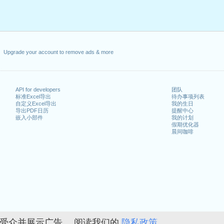
Upgrade your account to remove ads & more
API for developers
团队
标准Excel导出
待办事项列表
自定义Excel导出
我的生日
导出PDF日历
提醒中心
嵌入小部件
我的计划
假期优化器
晨间咖啡
的受众并展示广告。 阅读我们的
隐私政策。