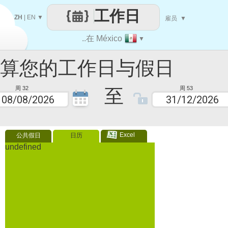
工作日
ZH
|
EN
▼
雇员
▼
..在 México
▼
您的工作日与假日
至
周 32
周 53
Excel
公共假日
日历
undefined