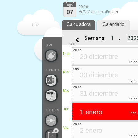
ago
09:26
07
☕
Café de la mañana ▼
Calculadora
Calendario
Haz
Semana
▼
que
8:00
API
08:00
Lun
29 diciembre
12:00
08:00
EXPORT
Mar
30 diciembre
12:00
08:00
Mié
31 diciembre
12:00
Jue
1 enero
ÚTILES
Año 
08:00
Vie
2 enero
0
12:00