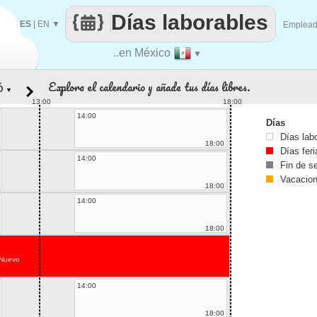
Días laborables
ES
|
EN
▼
Emplea
..en México
▼
Explora el calendario y añade tus días libres.
▼
13:00
18:00
14:00
Días
Días lab
18:00
Días fer
14:00
Fin de 
Vacacio
18:00
14:00
18:00
Nuevo
14:00
18:00