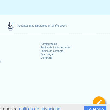
¿Cuántos días laborables en el año 2026?
Configuración
Página de inicio de sesión
Página de contacto
Aviso legal
Compartir
es
De
ea nuestra
política de privacidad.
Lo tengo