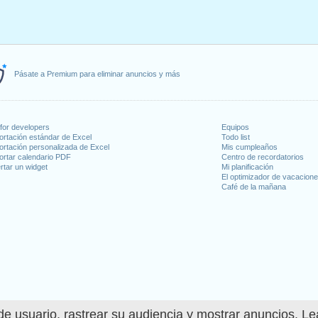
Pásate a Premium para eliminar anuncios y más
for developers
Equipos
ortación estándar de Excel
Todo list
ortación personalizada de Excel
Mis cumpleaños
ortar calendario PDF
Centro de recordatorios
rtar un widget
Mi planificación
El optimizador de vacacion
Café de la mañana
e usuario, rastrear su audiencia y mostrar anuncios. L