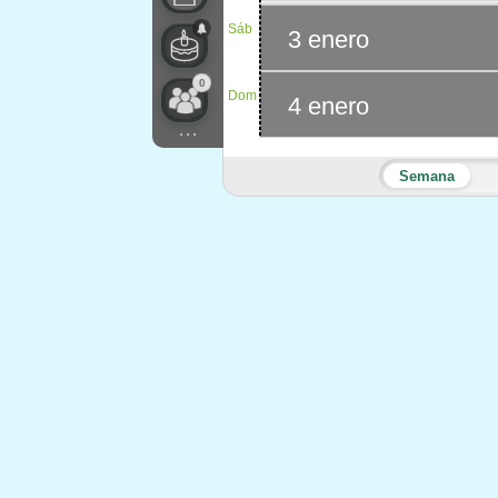
Sáb
3 enero
0
Dom
4 enero
...
Semana