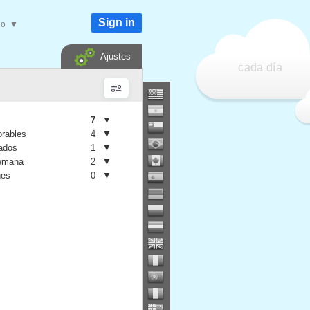
Sign in
do
▼
Ajustes
cada día
7
▼
orables
4
▼
iados
1
▼
semana
2
▼
nes
0
▼