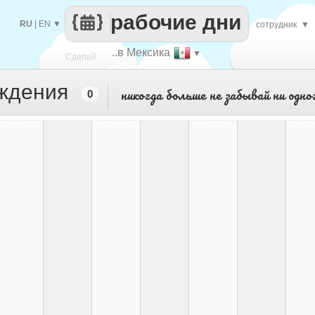
рабочие дни
RU
|
EN
▼
сотрудник
▼
..в Мексика
▼
Сделай
ождения
никогда больше не забывай ни одно
0
каждый