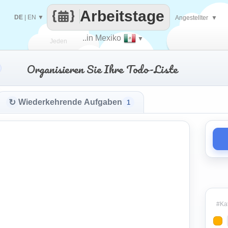
Arbeitstage
DE
|
EN
▼
Angestellter
▼
..in Mexiko
▼
Jeden
Organisieren Sie Ihre Todo-Liste
Tag
↻
Wiederkehrende Aufgaben
1
#Kat