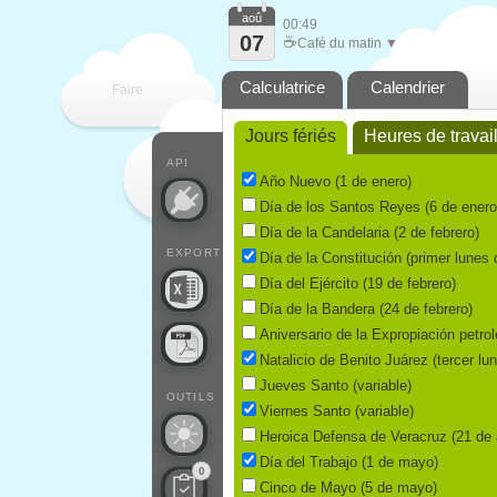
aoû
00:49
07
☕
Café du matin ▼
Calculatrice
Calendrier
Faire
Jours fériés
Heures de travai
que
API
Año Nuevo (1 de enero)
Día de los Santos Reyes (6 de enero
Día de la Candelaria (2 de febrero)
EXPORT
Día de la Constitución (primer lunes 
Día del Ejército (19 de febrero)
Día de la Bandera (24 de febrero)
Aniversario de la Expropiación petro
Natalicio de Benito Juárez (tercer l
Jueves Santo (variable)
OUTILS
Viernes Santo (variable)
Heroica Defensa de Veracruz (21 de a
Día del Trabajo (1 de mayo)
0
Cinco de Mayo (5 de mayo)