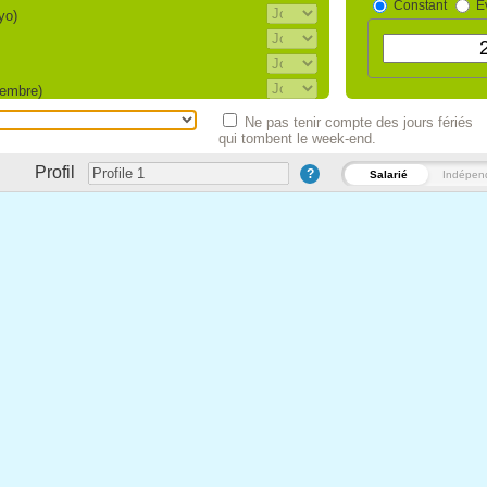
Constant
Év
yo)
iembre)
Ne pas tenir compte des jours fériés
qui tombent le week-end.
iembre)
7 de septiembre)
Profil
?
Salarié
Indépen
ón (30 de septiembre)
e noviembre)
tubre)
eral (1 de diciembre cada seis años)
)