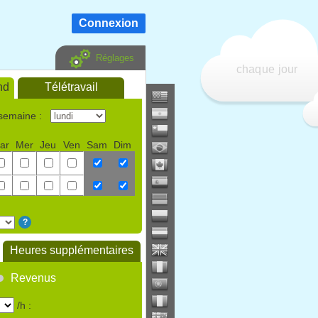
Connexion
Réglages
chaque jour
nd
Télétravail
 semaine :
ar
Mer
Jeu
Ven
Sam
Dim
?
Heures supplémentaires
Revenus
/h :