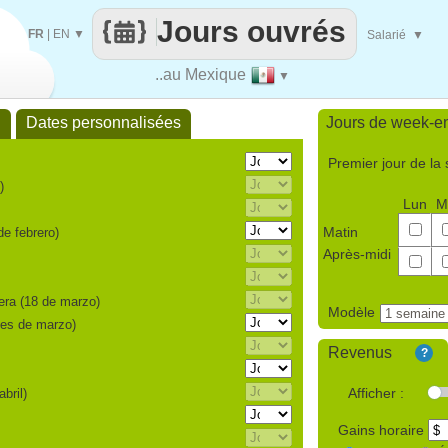
Jours ouvrés
FR
|
EN
▼
Salarié
▼
..au Mexique
▼
l
Dates personnalisées
Jours de week-e
Premier jour de la
)
Lun
M
Matin
de febrero)
Après-midi
lera (18 de marzo)
Modèle
unes de marzo)
Revenus
?
Afficher :
bril)
Gains horaire