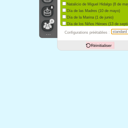
Natalicio de Miguel Hidalgo (8 de ma
Día de las Madres (10 de mayo)
Día de la Marina (1 de junio)
0
Día de los Niños Héroes (13 de sept
Grito de Dolores (15 de septiembre)
Configurations préétablies :
...
Día de la Independencia (16 de sept
Consumación de la Independencia (2
Réinitialiser
Natalicio de José Ma. Morelos y Pav
Día de la Revolución (tercer lunes d
Descubrimiento de América (12 de oc
Transmisión del Poder Ejecutivo Fed
Nochebuena (24 de diciembre)
Navidad (25 de diciembre)
Año Nuevo Vìspera (31 de diciembre