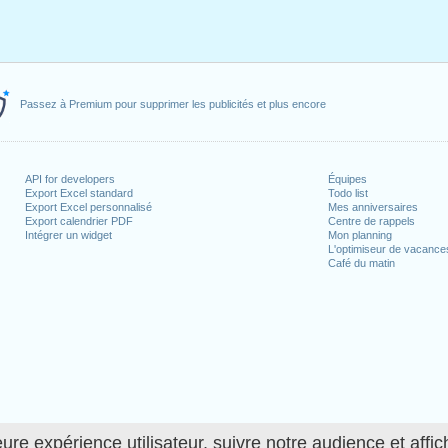
Passez à Premium pour supprimer les publicités et plus encore
API for developers
Équipes
Export Excel standard
Todo list
Export Excel personnalisé
Mes anniversaires
Export calendrier PDF
Centre de rappels
Intégrer un widget
Mon planning
L'optimiseur de vacance
Café du matin
ure expérience utilisateur, suivre notre audience et affic