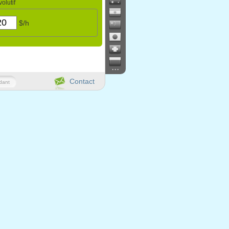
olutif
$/h
...
Contact
dant