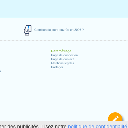
Combien de jours ouvrés en 2026 ?
Paramétrage
Page de connexion
Page de contact
Mentions légales
Partager
s
Dé
her des publicités. Lisez notre
politique de confidentialité