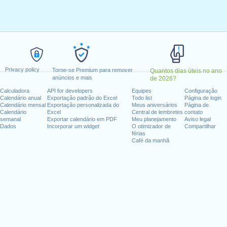
gunda-feira, 16 março, 2026
bril, 2026
 maio, 2026
ta-feira, 16 setembro, 2026
-feira, 16 novembro, 2026
mbro, 2026
Privacy policy
Torne-se Premium para remover
Quantos dias úteis no ano
anúncios e mais
de 2026?
Calculadora
API for developers
Equipes
Configuração
Calendário anual
Exportação padrão do Excel
Todo list
Página de login
dias úteis para 2026
Calendário mensal
Exportação personalizada do
Meus aniversários
Página de
Calendário
Excel
Central de lembretes
contato
in 2025 in México?
semanal
Exportar calendário em PDF
Meu planejamento
Aviso legal
Dados
Incorporar um widget
O otimizador de
Compartilhar
in 2027 in México?
férias
Café da manhã