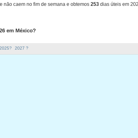
ue não caem no fim de semana e obtemos
253
dias úteis em 20
026 em México?
México.
 2025?
2027 ?
ana há em 2026?
em 2026.
o e tem 365 dias.
ias úteis em 2026?
em 2026.
ias úteis em 2026
iro, 2026
a-feira, 2 fevereiro, 2026