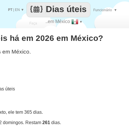
Dias úteis
PT
|
EN
▼
Funcionário
▼
..em México
▼
Faça
eis há em 2026 em México?
cada
s em México.
s úteis
o, ele tem 365 dias.
52 domingos. Restam
261
dias.