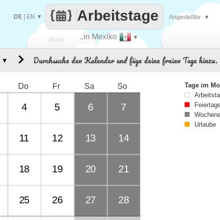
Arbeitstage
DE
|
EN
▼
Angestellter
▼
..in Mexiko
▼
Jeden
Durchsuche den Kalender und füge deine freien Tage hinzu.
▼
Tag
Tage im Mo
Do
Fr
Sa
So
Arbeitst
Feiertag
4
5
6
7
Wochene
Urlaube
11
12
13
14
18
19
20
21
25
26
27
28