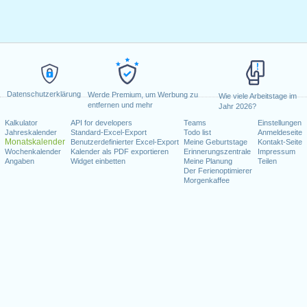
Datenschutzerklärung
Werde Premium, um Werbung zu
Wie viele Arbeitstage im
entfernen und mehr
Jahr 2026?
Kalkulator
API for developers
Teams
Einstellungen
Jahreskalender
Standard-Excel-Export
Todo list
Anmeldeseite
Monatskalender
Benutzerdefinierter Excel-Export
Meine Geburtstage
Kontakt-Seite
Wochenkalender
Kalender als PDF exportieren
Erinnerungszentrale
Impressum
Angaben
Widget einbetten
Meine Planung
Teilen
Der Ferienoptimierer
Morgenkaffee